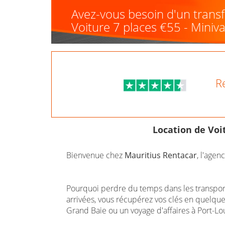
Avez-vous besoin d'un transfe
Voiture 7 places €55 - Miniv
R
Location de Voit
Bienvenue chez
Mauritius Rentacar
, l'agen
Pourquoi perdre du temps dans les transport
arrivées, vous récupérez vos clés en quelqu
Grand Baie ou un voyage d'affaires à Port-Lou