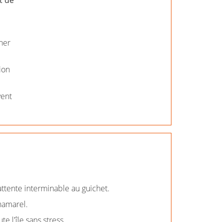
ner
ion
vent
attente interminable au guichet.
hamarel.
e l'île sans stress.