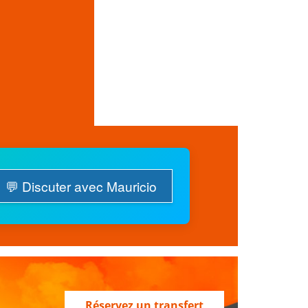
💬 Discuter avec Mauricio
Réservez un transfert