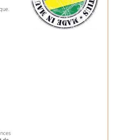
ique.
e
ences
t de