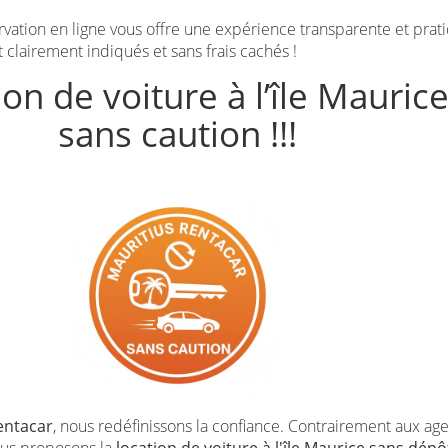
rvation en ligne vous offre une expérience transparente et prat
t clairement indiqués et sans frais cachés !
on de voiture à l’île Mauric
sans caution !!!
entacar
, nous redéfinissons la confiance. Contrairement aux ag
ous proposons la
location de voiture à l'île Maurice sans dépô